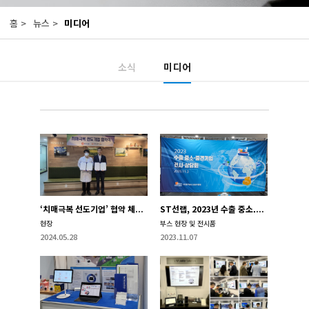
홈 >
뉴스 >
미디어
미디어
소식
‘치매극복 선도기업’ 협약 체결 금천구치매안심센터
ST선랩, 2023년 수출 중소.중견기업 전시.상담회 참가
현장
부스 현장 및 전시품
2024.05.28
2023.11.07